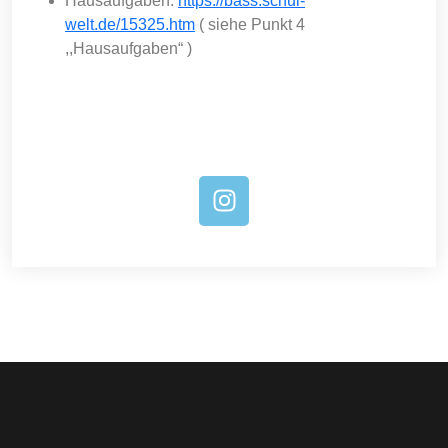
Hausaufgaben:
https://bass.schul-
welt.de/15325.htm
( siehe Punkt 4
,,Hausaufgaben“ )